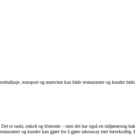
ballasje, transport og matsvinn kan både restauranter og kunder bidra 
et er raskt, enkelt og fristende – men det har også en miljømessig baks
stauranter og kunder kan gjøre for å gjøre takeaway mer bærekraftig. H