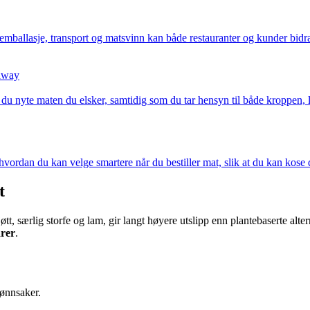
ballasje, transport og matsvinn kan både restauranter og kunder bidra 
eaway
 du nyte maten du elsker, samtidig som du tar hensyn til både kroppen,
hvordan du kan velge smartere når du bestiller mat, slik at du kan kose 
t
tt, særlig storfe og lam, gir langt høyere utslipp enn plantebaserte alt
arer
.
ønnsaker.