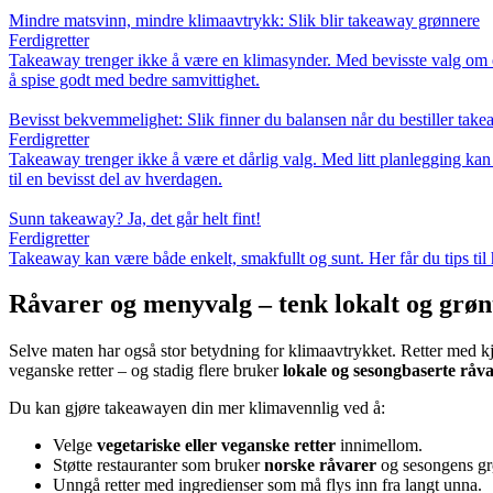
Mindre matsvinn, mindre klimaavtrykk: Slik blir takeaway grønnere
Ferdigretter
Takeaway trenger ikke å være en klimasynder. Med bevisste valg om em
å spise godt med bedre samvittighet.
Bevisst bekvemmelighet: Slik finner du balansen når du bestiller tak
Ferdigretter
Takeaway trenger ikke å være et dårlig valg. Med litt planlegging kan
til en bevisst del av hverdagen.
Sunn takeaway? Ja, det går helt fint!
Ferdigretter
Takeaway kan være både enkelt, smakfullt og sunt. Her får du tips til 
Råvarer og menyvalg – tenk lokalt og grøn
Selve maten har også stor betydning for klimaavtrykket. Retter med kjø
veganske retter – og stadig flere bruker
lokale og sesongbaserte råv
Du kan gjøre takeawayen din mer klimavennlig ved å:
Velge
vegetariske eller veganske retter
innimellom.
Støtte restauranter som bruker
norske råvarer
og sesongens gr
Unngå retter med ingredienser som må flys inn fra langt unna.