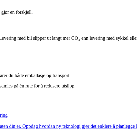
gjør en forskjell.
 Levering med bil slipper ut langt mer CO₂ enn levering med sykkel elle
parer du både emballasje og transport.
 samles på én rute for å redusere utslipp.
ring
ten din er. Oppdag hvordan ny teknologi gjør det enklere å planlegge k