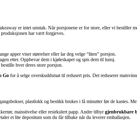
keaway er intet unntak. Når porsjonene er for store, eller vi bestiller m
ra produksjonen har vært forgjeves.
nge apper viser størrelser eller lar deg velge “liten” porsjon.
en etter. Oppbevar dem i kjøleskapet og spis dem til lunsj.
å bestille hver deres store porsjon.
o Go
for å selge overskuddsmat til redusert pris. Det reduserer matsvin
gsbokser, plastlokk og bestikk brukes i få minutter før de kastes. Men 
errør, maisstivelse eller resirkulert papp. Andre tilbyr
gjenbrukbare b
ler et lite depositum som du får tilbake når du leverer emballasjen.