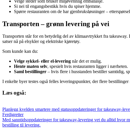
Velge steder som bruker miljøvennlig emballasje.
Si nei til engangsbestikk hvis du spiser hjemme.
Spørre restauranten om de har gjenbruksløsninger – etterspørsel 
Transporten – grønn levering på vei
Transporten står for en betydelig del av klimaavtrykket fra takeaway.
satser nå på elsykler og elektriske kjøretøy.
Som kunde kan du:
Velge sykkel- eller el-levering
når det er mulig.
Hente maten selv
, spesielt hvis restauranten ligger i nærheten.
Saml bestillinger
– hvis flere i husstanden bestiller samtidig, s
I enkelte byer testes også felles leveringspunkter, der flere bestillinger
Læs også:
Planlegg kvelden smartere med statusoppdateringer for takeaway-leve
Ferdigretter
Med sanntidsoppdateringer for takeaway-levering vet du alltid hvor ma
bestilling til levering.