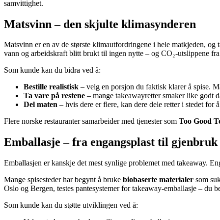
samvittighet.
Matsvinn – den skjulte klimasynderen
Matsvinn er en av de største klimautfordringene i hele matkjeden, og ta
vann og arbeidskraft blitt brukt til ingen nytte – og CO₂-utslippene f
Som kunde kan du bidra ved å:
Bestille realistisk
– velg en porsjon du faktisk klarer å spise. Ma
Ta vare på restene
– mange takeawayretter smaker like godt dag
Del maten
– hvis dere er flere, kan dere dele retter i stedet for 
Flere norske restauranter samarbeider med tjenester som
Too Good T
Emballasje – fra engangsplast til gjenbruk
Emballasjen er kanskje det mest synlige problemet med takeaway. Engan
Mange spisesteder har begynt å bruke
biobaserte materialer
som sukk
Oslo og Bergen, testes pantesystemer for takeaway-emballasje – du beta
Som kunde kan du støtte utviklingen ved å: