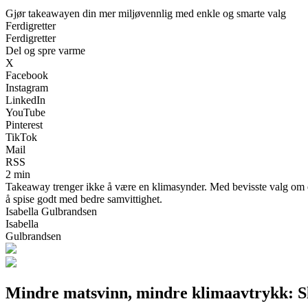
Gjør takeawayen din mer miljøvennlig med enkle og smarte valg
Ferdigretter
Ferdigretter
Del og spre varme
X
Facebook
Instagram
LinkedIn
YouTube
Pinterest
TikTok
Mail
RSS
2 min
Takeaway trenger ikke å være en klimasynder. Med bevisste valg om em
å spise godt med bedre samvittighet.
Isabella Gulbrandsen
Isabella
Gulbrandsen
Mindre matsvinn, mindre klimaavtrykk: Sl