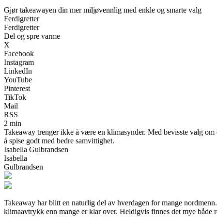
Gjør takeawayen din mer miljøvennlig med enkle og smarte valg
Ferdigretter
Ferdigretter
Del og spre varme
X
Facebook
Instagram
LinkedIn
YouTube
Pinterest
TikTok
Mail
RSS
2 min
Takeaway trenger ikke å være en klimasynder. Med bevisste valg om em
å spise godt med bedre samvittighet.
Isabella Gulbrandsen
Isabella
Gulbrandsen
Takeaway har blitt en naturlig del av hverdagen for mange nordmenn. D
klimaavtrykk enn mange er klar over. Heldigvis finnes det mye både re