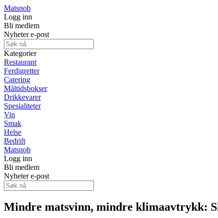
Matsnob
Logg inn
Bli medlem
Nyheter e-post
Kategorier
Restaurant
Ferdigretter
Catering
Måltidsbokser
Drikkevarer
Spesialiteter
Vin
Smak
Helse
Bedrift
Matsnob
Logg inn
Bli medlem
Nyheter e-post
Mindre matsvinn, mindre klimaavtrykk: Sl