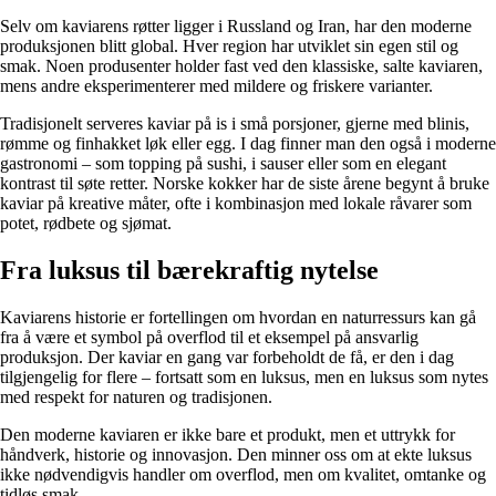
Selv om kaviarens røtter ligger i Russland og Iran, har den moderne
produksjonen blitt global. Hver region har utviklet sin egen stil og
smak. Noen produsenter holder fast ved den klassiske, salte kaviaren,
mens andre eksperimenterer med mildere og friskere varianter.
Tradisjonelt serveres kaviar på is i små porsjoner, gjerne med blinis,
rømme og finhakket løk eller egg. I dag finner man den også i moderne
gastronomi – som topping på sushi, i sauser eller som en elegant
kontrast til søte retter. Norske kokker har de siste årene begynt å bruke
kaviar på kreative måter, ofte i kombinasjon med lokale råvarer som
potet, rødbete og sjømat.
Fra luksus til bærekraftig nytelse
Kaviarens historie er fortellingen om hvordan en naturressurs kan gå
fra å være et symbol på overflod til et eksempel på ansvarlig
produksjon. Der kaviar en gang var forbeholdt de få, er den i dag
tilgjengelig for flere – fortsatt som en luksus, men en luksus som nytes
med respekt for naturen og tradisjonen.
Den moderne kaviaren er ikke bare et produkt, men et uttrykk for
håndverk, historie og innovasjon. Den minner oss om at ekte luksus
ikke nødvendigvis handler om overflod, men om kvalitet, omtanke og
tidløs smak.