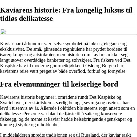
Kaviarens historie: Fra kongelig luksus til
tidløs delikatesse
Kaviar har i århundrer vært selve symbolet på luksus, eleganse og
eksklusivitet. De små, glinsende rognkulene har prydet bordene til
tsarer, konger og aristokrater, men historien om kaviar strekker seg
langt utover overdådige banketter og sølvskjeer. Fra fiskere ved Det
Kaspiske hav til moderne gourmetkjøkken i Oslo og Bergen har
kaviarens reise vært preget av både overflod, forbud og fornyelse.
Fra elvemunninger til keiserlige bord
Kaviarens historie begynner i områdene rundt Det Kaspiske og
Svartehavet, der størfisken – særlig beluga, sevruga og osetra – har
levd i tusenvis av år. Allerede i oldtiden ble størens rogn ansett som en
delikatesse. Perserne var blant de første til å salte og konservere
fiskeegg, og de mente at kaviar hadde helsebringende egenskaper og
kunne gi styrke og utholdenhet.
I middelalderen spredte tradisjonen seg til Russland, der kaviar raskt