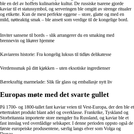
ble en del av hoffets kulinariske kultur. De russiske tsarene gjorde
kaviar til et statussymbol, og serveringen ble omgitt av strenge ritualer
og etikette. Kun de mest perfekte eggene – store, glatte og med en
mild, nøtteaktig smak – ble ansett som verdige til de kongelige bord.
Inviter sansene til bords – slik arrangerer du en smaking med
brennevin og likører hjemme
Kaviarens historie: Fra kongelig luksus til tidløs delikatesse
Verdenssmak på ditt kjøkken – uten eksotiske ingredienser
Bærekraftig marmelade: Slik får glass og emballasje nytt liv
Europas møte med det svarte gullet
På 1700- og 1800-tallet fant kaviar veien til Vest-Europa, der den ble et
ettertraktet produkt blant adel og overklasse. Frankrike, Tyskland og
Storbritannia importerte store mengder fra Russland, og kaviar ble et
fast innslag ved overdådige selskaper. I denne perioden oppsto også de
første europeiske produsentene, særlig langs elver som Volga og
Donau.