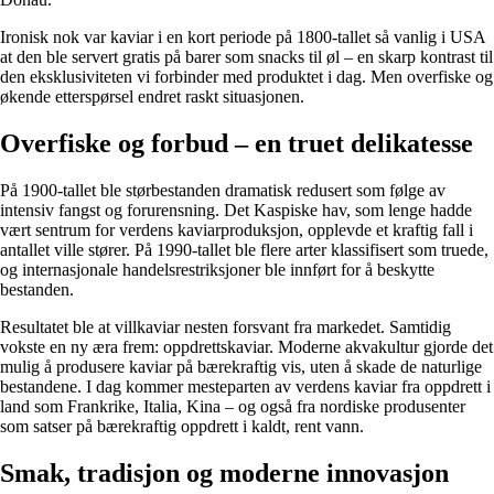
Ironisk nok var kaviar i en kort periode på 1800-tallet så vanlig i USA
at den ble servert gratis på barer som snacks til øl – en skarp kontrast til
den eksklusiviteten vi forbinder med produktet i dag. Men overfiske og
økende etterspørsel endret raskt situasjonen.
Overfiske og forbud – en truet delikatesse
På 1900-tallet ble størbestanden dramatisk redusert som følge av
intensiv fangst og forurensning. Det Kaspiske hav, som lenge hadde
vært sentrum for verdens kaviarproduksjon, opplevde et kraftig fall i
antallet ville stører. På 1990-tallet ble flere arter klassifisert som truede,
og internasjonale handelsrestriksjoner ble innført for å beskytte
bestanden.
Resultatet ble at villkaviar nesten forsvant fra markedet. Samtidig
vokste en ny æra frem: oppdrettskaviar. Moderne akvakultur gjorde det
mulig å produsere kaviar på bærekraftig vis, uten å skade de naturlige
bestandene. I dag kommer mesteparten av verdens kaviar fra oppdrett i
land som Frankrike, Italia, Kina – og også fra nordiske produsenter
som satser på bærekraftig oppdrett i kaldt, rent vann.
Smak, tradisjon og moderne innovasjon