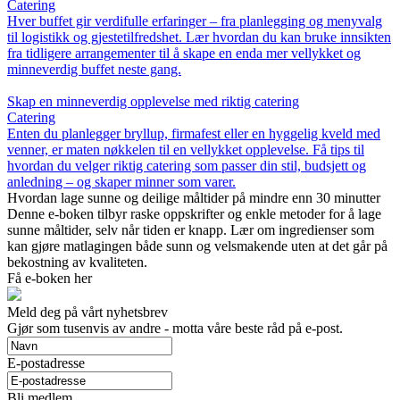
Catering
Hver buffet gir verdifulle erfaringer – fra planlegging og menyvalg
til logistikk og gjestetilfredshet. Lær hvordan du kan bruke innsikten
fra tidligere arrangementer til å skape en enda mer vellykket og
minneverdig buffet neste gang.
Skap en minneverdig opplevelse med riktig catering
Catering
Enten du planlegger bryllup, firmafest eller en hyggelig kveld med
venner, er maten nøkkelen til en vellykket opplevelse. Få tips til
hvordan du velger riktig catering som passer din stil, budsjett og
anledning – og skaper minner som varer.
Hvordan lage sunne og deilige måltider på mindre enn 30 minutter
Denne e-boken tilbyr raske oppskrifter og enkle metoder for å lage
sunne måltider, selv når tiden er knapp. Lær om ingredienser som
kan gjøre matlagingen både sunn og velsmakende uten at det går på
bekostning av kvaliteten.
Få e-boken her
Meld deg på vårt nyhetsbrev
Gjør som tusenvis av andre - motta våre beste råd på e-post.
E-postadresse
Bli medlem