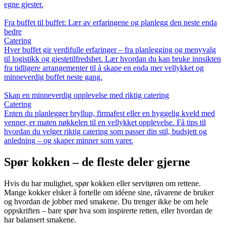
egne gjester.
Fra buffet til buffet: Lær av erfaringene og planlegg den neste enda
bedre
Catering
Hver buffet gir verdifulle erfaringer – fra planlegging og menyvalg
til logistikk og gjestetilfredshet. Lær hvordan du kan bruke innsikten
fra tidligere arrangementer til å skape en enda mer vellykket og
minneverdig buffet neste gang.
Skap en minneverdig opplevelse med riktig catering
Catering
Enten du planlegger bryllup, firmafest eller en hyggelig kveld med
venner, er maten nøkkelen til en vellykket opplevelse. Få tips til
hvordan du velger riktig catering som passer din stil, budsjett og
anledning – og skaper minner som varer.
Spør kokken – de fleste deler gjerne
Hvis du har mulighet, spør kokken eller servitøren om rettene.
Mange kokker elsker å fortelle om idéene sine, råvarene de bruker
og hvordan de jobber med smakene. Du trenger ikke be om hele
oppskriften – bare spør hva som inspirerte retten, eller hvordan de
har balansert smakene.