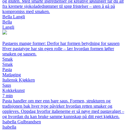
og gluten. Med smarte ingredienser og kreative løsninger får du alt
fra kremete sjokoladedrømmer til sprø fristelser – uten å gå på
kompromiss med smaken.
Bella Langli
Bella
Langli
Pastaens mange former: Derfor har formen betydning for sausen
Hver pastatype har sin egen rolle – lær hvordan formen løfter
smaken og sausen.
Smak
Smak
Pasta
Matlaging
Italiensk Kjøkken
Saus
Kokkekunst
7 min
Pasta handler om mer enn bare saus. Formen, strukturen og
tradisjonen bak hver type påvirker hvordan retten smaker og
oppleves. Oppdag hvorfor italienerne er så nøye med pastavalget –
og hvordan du kan bruke samme kunnskap på ditt eget kjøkken.
Isabella Gulbrandsen
Isabella