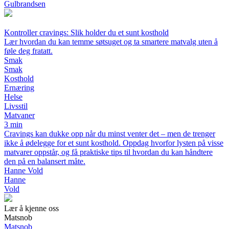
Gulbrandsen
Kontroller cravings: Slik holder du et sunt kosthold
Lær hvordan du kan temme søtsuget og ta smartere matvalg uten å
føle deg fratatt.
Smak
Smak
Kosthold
Ernæring
Helse
Livsstil
Matvaner
3 min
Cravings kan dukke opp når du minst venter det – men de trenger
ikke å ødelegge for et sunt kosthold. Oppdag hvorfor lysten på visse
matvarer oppstår, og få praktiske tips til hvordan du kan håndtere
den på en balansert måte.
Hanne Vold
Hanne
Vold
Lær å kjenne oss
Matsnob
Matsnob