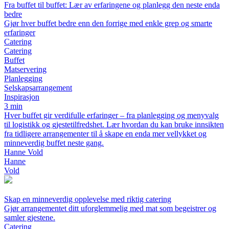
Fra buffet til buffet: Lær av erfaringene og planlegg den neste enda
bedre
Gjør hver buffet bedre enn den forrige med enkle grep og smarte
erfaringer
Catering
Catering
Buffet
Matservering
Planlegging
Selskapsarrangement
Inspirasjon
3 min
Hver buffet gir verdifulle erfaringer – fra planlegging og menyvalg
til logistikk og gjestetilfredshet. Lær hvordan du kan bruke innsikten
fra tidligere arrangementer til å skape en enda mer vellykket og
minneverdig buffet neste gang.
Hanne Vold
Hanne
Vold
Skap en minneverdig opplevelse med riktig catering
Gjør arrangementet ditt uforglemmelig med mat som begeistrer og
samler gjestene.
Catering