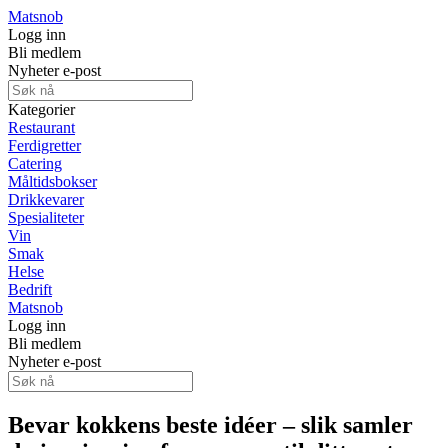
Matsnob
Logg inn
Bli medlem
Nyheter e-post
Kategorier
Restaurant
Ferdigretter
Catering
Måltidsbokser
Drikkevarer
Spesialiteter
Vin
Smak
Helse
Bedrift
Matsnob
Logg inn
Bli medlem
Nyheter e-post
Bevar kokkens beste idéer – slik samler