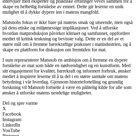
intervjuer med eksperter og praktiske erfaringer veves sammen for å
skape en helhetlig forståelse av emnet. Dette gir leserne en unik
mulighet til å dykke dypere inn i matens mangfold.
Matsnobs fokus er ikke bare på matens smak og utseende, men også
på dens etiske og miljømessige implikasjoner. Ved å utforske
hvordan matproduksjon påvirker klimaet og samfunnet, oppfordrer
mediet til kritisk tenkning og bevisste valg. Dette er en del av et
større mål om å fremme bærekraftige praksiser i matindustrien, og å
skape en plattform for diskusjon om fremtiden for mat.
I sum representerer Matsnob en ambisjon om å fremme en dypere
forståelse av mat som både en nødvendighet og en kunstform. Med
sitt engasjement for kvalitet, bærekraft og informert forbruk, ønsker
mediet å inspirere leserne til å ta del i en større samtale om matens
betydning i vår hverdag. Gjennom historiefortelling og grundig
forskning vil Matsnob fortsette å være en pålitelig kilde for alle som
ønsker å utforske matens uendelige muligheter.
Del og spre varme
X
Facebook
Instagram
LinkedIn
YouTube
Pinterest