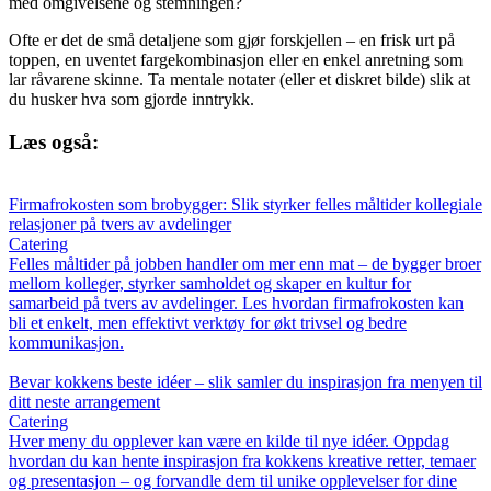
med omgivelsene og stemningen?
Ofte er det de små detaljene som gjør forskjellen – en frisk urt på
toppen, en uventet fargekombinasjon eller en enkel anretning som
lar råvarene skinne. Ta mentale notater (eller et diskret bilde) slik at
du husker hva som gjorde inntrykk.
Læs også:
Firmafrokosten som brobygger: Slik styrker felles måltider kollegiale
relasjoner på tvers av avdelinger
Catering
Felles måltider på jobben handler om mer enn mat – de bygger broer
mellom kolleger, styrker samholdet og skaper en kultur for
samarbeid på tvers av avdelinger. Les hvordan firmafrokosten kan
bli et enkelt, men effektivt verktøy for økt trivsel og bedre
kommunikasjon.
Bevar kokkens beste idéer – slik samler du inspirasjon fra menyen til
ditt neste arrangement
Catering
Hver meny du opplever kan være en kilde til nye idéer. Oppdag
hvordan du kan hente inspirasjon fra kokkens kreative retter, temaer
og presentasjon – og forvandle dem til unike opplevelser for dine