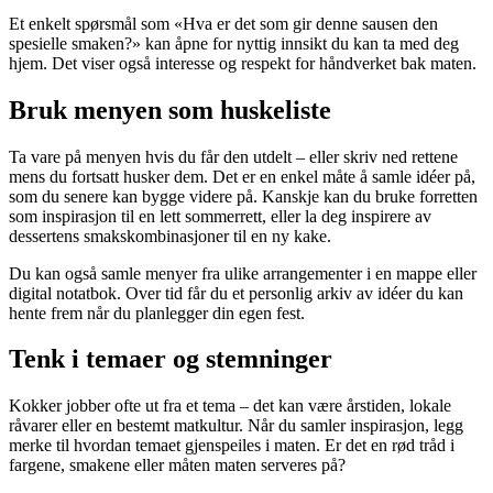
Et enkelt spørsmål som «Hva er det som gir denne sausen den
spesielle smaken?» kan åpne for nyttig innsikt du kan ta med deg
hjem. Det viser også interesse og respekt for håndverket bak maten.
Bruk menyen som huskeliste
Ta vare på menyen hvis du får den utdelt – eller skriv ned rettene
mens du fortsatt husker dem. Det er en enkel måte å samle idéer på,
som du senere kan bygge videre på. Kanskje kan du bruke forretten
som inspirasjon til en lett sommerrett, eller la deg inspirere av
dessertens smakskombinasjoner til en ny kake.
Du kan også samle menyer fra ulike arrangementer i en mappe eller
digital notatbok. Over tid får du et personlig arkiv av idéer du kan
hente frem når du planlegger din egen fest.
Tenk i temaer og stemninger
Kokker jobber ofte ut fra et tema – det kan være årstiden, lokale
råvarer eller en bestemt matkultur. Når du samler inspirasjon, legg
merke til hvordan temaet gjenspeiles i maten. Er det en rød tråd i
fargene, smakene eller måten maten serveres på?