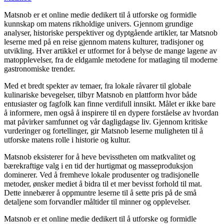
Matsnob er et online medie dedikert til å utforske og formidle
kunnskap om matens rikholdige univers. Gjennom grundige
analyser, historiske perspektiver og dyptgående artikler, tar Matsnob
leserne med på en reise gjennom matens kulturer, tradisjoner og
utvikling. Hver artikkel er utformet for å belyse de mange lagene av
matopplevelser, fra de eldgamle metodene for matlaging til moderne
gastronomiske trender.
Med et bredt spekter av temaer, fra lokale råvarer til globale
kulinariske bevegelser, tilbyr Matsnob en plattform hvor både
entusiaster og fagfolk kan finne verdifull innsikt. Målet er ikke bare
å informere, men også å inspirere til en dypere forståelse av hvordan
mat påvirker samfunnet og vår dagligdagse liv. Gjennom kritiske
vurderinger og fortellinger, gir Matsnob leserne muligheten til å
utforske matens rolle i historie og kultur.
Matsnob eksisterer for å heve bevisstheten om matkvalitet og
bærekraftige valg i en tid der hurtigmat og masseproduksjon
dominerer. Ved å fremheve lokale produsenter og tradisjonelle
metoder, ønsker mediet å bidra til et mer bevisst forhold til mat.
Dette innebærer å oppmuntre leserne til å sette pris på de små
detaljene som forvandler måltider til minner og opplevelser.
Matsnob er et online medie dedikert til å utforske og formidle