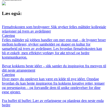
Læs også:
Firmafrokosten som brobygger: Slik styrker felles måltider kollegiale
relasjoner på tvers av avdelinger
Catering
Felles måltider på jobben handler om mer enn mat – de bygger broer
mellom kolleger, styrker samholdet og skaper en kultur for
samarbeid på tvers av avdelinger. Les hvordan firmafrokosten kan
bli et enkelt, men effektivt verktøy for økt trivsel og bedre
kommunikasjon.
Bevar kokkens beste idéer – slik samler du inspirasjon fra menyen til
ditt neste arrangement
Catering
Hver meny du opplever kan være en kilde til nye idéer. Oppdag
hvordan du kan hente inspirasjon fra kokkens kreative retter, temaer
og presentasjon – og forvandle dem til unike opplevelser for dine
egne gjester.
Fra buffet til buffet: Lær av erfaringene og planlegg den neste enda
bedre