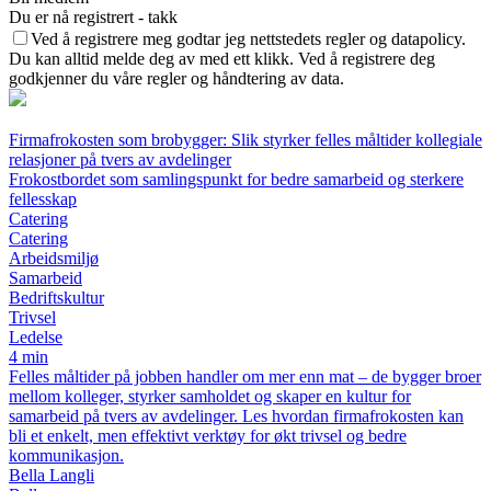
Du er nå registrert - takk
Ved å registrere meg godtar jeg nettstedets regler og datapolicy.
Du kan alltid melde deg av med ett klikk. Ved å registrere deg
godkjenner du våre regler og håndtering av data.
Firmafrokosten som brobygger: Slik styrker felles måltider kollegiale
relasjoner på tvers av avdelinger
Frokostbordet som samlingspunkt for bedre samarbeid og sterkere
fellesskap
Catering
Catering
Arbeidsmiljø
Samarbeid
Bedriftskultur
Trivsel
Ledelse
4 min
Felles måltider på jobben handler om mer enn mat – de bygger broer
mellom kolleger, styrker samholdet og skaper en kultur for
samarbeid på tvers av avdelinger. Les hvordan firmafrokosten kan
bli et enkelt, men effektivt verktøy for økt trivsel og bedre
kommunikasjon.
Bella Langli