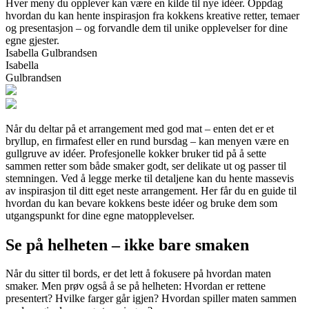
Hver meny du opplever kan være en kilde til nye idéer. Oppdag
hvordan du kan hente inspirasjon fra kokkens kreative retter, temaer
og presentasjon – og forvandle dem til unike opplevelser for dine
egne gjester.
Isabella Gulbrandsen
Isabella
Gulbrandsen
Når du deltar på et arrangement med god mat – enten det er et
bryllup, en firmafest eller en rund bursdag – kan menyen være en
gullgruve av idéer. Profesjonelle kokker bruker tid på å sette
sammen retter som både smaker godt, ser delikate ut og passer til
stemningen. Ved å legge merke til detaljene kan du hente massevis
av inspirasjon til ditt eget neste arrangement. Her får du en guide til
hvordan du kan bevare kokkens beste idéer og bruke dem som
utgangspunkt for dine egne matopplevelser.
Se på helheten – ikke bare smaken
Når du sitter til bords, er det lett å fokusere på hvordan maten
smaker. Men prøv også å se på helheten: Hvordan er rettene
presentert? Hvilke farger går igjen? Hvordan spiller maten sammen