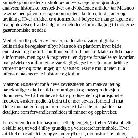
kunnskap om matens rikholdige univers. Gjennom grundige
analyser, historiske perspektiver og dyptgående artikler, tar Matsnob
leserne med på en reise gjennom matens kulturer, tradisjoner og
utvikling. Hver artikkel er utformet for å belyse de mange lagene av
matopplevelser, fra de eldgamle metodene for matlaging til moderne
gastronomiske trender.
Med et bredt spekter av temaer, fra lokale råvarer til globale
kulinariske bevegelser, tilbyr Matsnob en plattform hvor både
entusiaster og fagfolk kan finne verdifull innsikt. Målet er ikke bare
å informere, men også å inspirere til en dypere forståelse av hvordan
mat påvirker samfunnet og vår dagligdagse liv. Gjennom kritiske
vurderinger og fortellinger, gir Matsnob leserne muligheten til å
utforske matens rolle i historie og kultur.
Matsnob eksisterer for å heve bevisstheten om matkvalitet og
bærekraftige valg i en tid der hurtigmat og masseproduksjon
dominerer. Ved å fremheve lokale produsenter og tradisjonelle
metoder, ønsker mediet å bidra til et mer bevisst forhold til mat.
Dette innebærer å oppmuntre leserne til å sette pris på de små
detaljene som forvandler måltider til minner og opplevelser.
I en verden der informasjon er lett tilgjengelig, streber Matsnob etter
å skille seg ut ved å tilby grundig og velresearchert innhold. Hver
artikkel er resultatet av nøye undersøkelser, der historiske kilder,