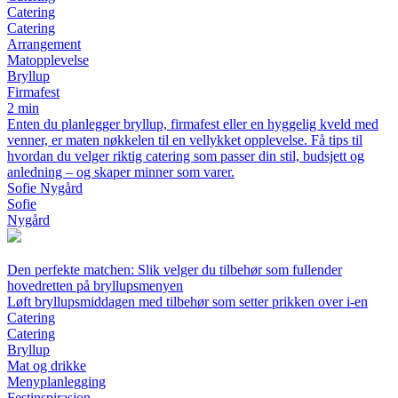
Catering
Catering
Arrangement
Matopplevelse
Bryllup
Firmafest
2 min
Enten du planlegger bryllup, firmafest eller en hyggelig kveld med
venner, er maten nøkkelen til en vellykket opplevelse. Få tips til
hvordan du velger riktig catering som passer din stil, budsjett og
anledning – og skaper minner som varer.
Sofie Nygård
Sofie
Nygård
Den perfekte matchen: Slik velger du tilbehør som fullender
hovedretten på bryllupsmenyen
Løft bryllupsmiddagen med tilbehør som setter prikken over i-en
Catering
Catering
Bryllup
Mat og drikke
Menyplanlegging
Festinspirasjon