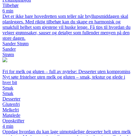
Tilbehør
6 min
Det er ikke bare hovedretten som teller når bryllupsmiddagen skal
planlegges. Med riktig tilbehør kan du skape en harmonisk og
smakfull helhet som gjestene vil huske lenge. Få tips til hvordan du
velger grønnsaker, sauser og detaljer som fullender menyen på den
store dagen.
Sander Strøm
Sander
Strøm
Fri for melk og gluten – full av nytelse: Desserter uten kompromiss
Nyt søte fristelser uten melk og gluten – smak, tekstur og glede i
hver bit
Smak
Smak
Desserter
Glutenfri
Melkefri
Matglede
Oppskrifter
4 min
Oppdag hvordan du kan lage uimotståelige desserter helt uten melk