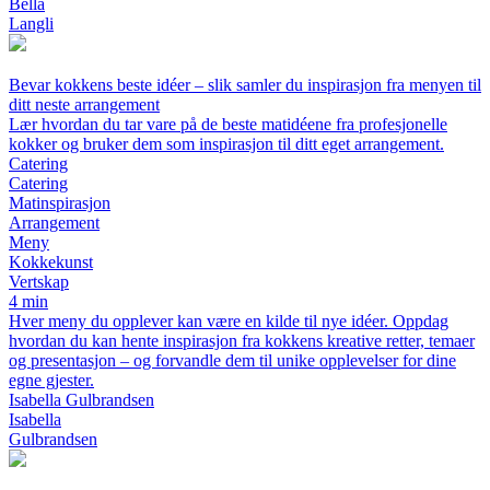
Bella
Langli
Bevar kokkens beste idéer – slik samler du inspirasjon fra menyen til
ditt neste arrangement
Lær hvordan du tar vare på de beste matidéene fra profesjonelle
kokker og bruker dem som inspirasjon til ditt eget arrangement.
Catering
Catering
Matinspirasjon
Arrangement
Meny
Kokkekunst
Vertskap
4 min
Hver meny du opplever kan være en kilde til nye idéer. Oppdag
hvordan du kan hente inspirasjon fra kokkens kreative retter, temaer
og presentasjon – og forvandle dem til unike opplevelser for dine
egne gjester.
Isabella Gulbrandsen
Isabella
Gulbrandsen