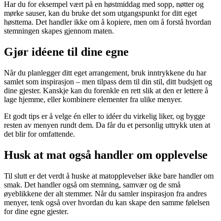
Har du for eksempel vært på en høstmiddag med sopp, nøtter og
mørke sauser, kan du bruke det som utgangspunkt for ditt eget
høsttema. Det handler ikke om å kopiere, men om å forstå hvordan
stemningen skapes gjennom maten.
Gjør idéene til dine egne
Når du planlegger ditt eget arrangement, bruk inntrykkene du har
samlet som inspirasjon – men tilpass dem til din stil, ditt budsjett og
dine gjester. Kanskje kan du forenkle en rett slik at den er lettere å
lage hjemme, eller kombinere elementer fra ulike menyer.
Et godt tips er å velge én eller to idéer du virkelig liker, og bygge
resten av menyen rundt dem. Da får du et personlig uttrykk uten at
det blir for omfattende.
Husk at mat også handler om opplevelse
Til slutt er det verdt å huske at matopplevelser ikke bare handler om
smak. Det handler også om stemning, samvær og de små
øyeblikkene der alt stemmer. Når du samler inspirasjon fra andres
menyer, tenk også over hvordan du kan skape den samme følelsen
for dine egne gjester.